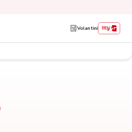
Volantini
o