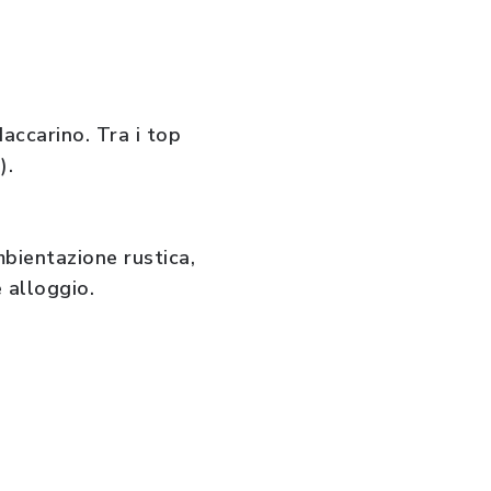
Iaccarino. Tra i top
).
bientazione rustica,
 alloggio.