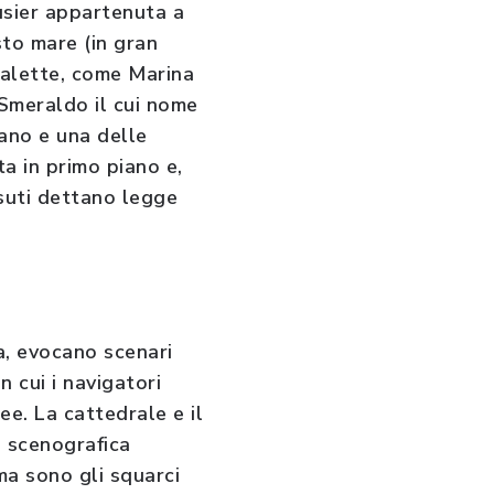
busier appartenuta a
sto mare (in gran
 calette, come Marina
 Smeraldo il cui nome
tano e una delle
ta in primo piano e,
ssuti dettano legge
ia, evocano scenari
n cui i navigatori
e. La cattedrale e il
 scenografica
 ma sono gli squarci