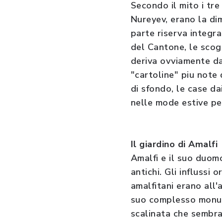
Secondo il mito i tre
Nureyev, erano la dim
parte riserva integra
del Cantone, le scogl
deriva ovviamente dal
"cartoline" piu note 
di sfondo, le case da
nelle mode estive per
Il giardino di Amalfi
Amalfi e il suo duomo
antichi. Gli influssi 
amalfitani erano all
suo complesso monume
scalinata che sembra 