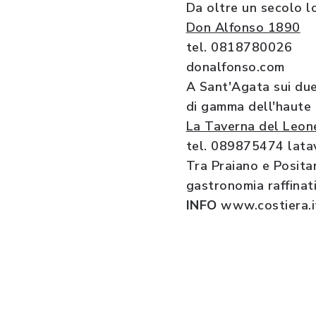
Da oltre un secolo l
Don Alfonso 1890
tel. 0818780026
donalfonso.com
A Sant'Agata sui due 
di gamma dell'haute c
La Taverna del Leon
tel. 089875474 lata
Tra Praiano e Posita
gastronomia raffinat
INFO
www.costiera.i