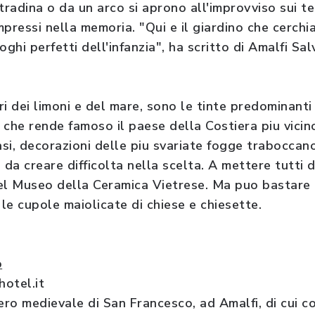
tradina o da un arco si aprono all'improvviso sui te
mpressi nella memoria. "Qui e il giardino che cerch
oghi perfetti dell'infanzia", ha scritto di Amalfi 
lori dei limoni e del mare, sono le tinte predominant
a che rende famoso il paese della Costiera piu vicin
vasi, decorazioni delle piu svariate fogge trabocca
 da creare difficolta nella scelta. A mettere tutti
 del Museo della Ceramica Vietrese. Ma puo bastare
le cupole maiolicate di chiese e chiesette.
o
otel.it
ro medievale di San Francesco, ad Amalfi, di cui co