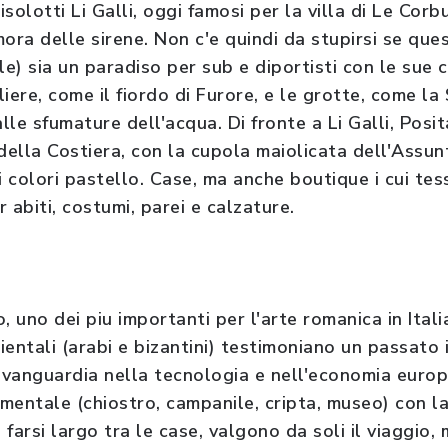
 isolotti Li Galli, oggi famosi per la villa di Le Cor
ora delle sirene. Non c'e quindi da stupirsi se que
le) sia un paradiso per sub e diportisti con le sue
iere, come il fiordo di Furore, e le grotte, come la
le sfumature dell'acqua. Di fronte a Li Galli, Posi
della Costiera, con la cupola maiolicata dell'Assun
i colori pastello. Case, ma anche boutique i cui te
 abiti, costumi, parei e calzature.
, uno dei piu importanti per l'arte romanica in Ital
orientali (arabi e bizantini) testimoniano un passato i
'avanguardia nella tecnologia e nell'economia europe
ntale (chiostro, campanile, cripta, museo) con la
farsi largo tra le case, valgono da soli il viaggio,