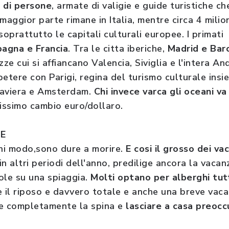
i di persone
, armate di valigie e guide turistiche c
maggior parte rimane in Italia, mentre circa 4 mili
soprattutto le capitali culturali europee. I primati
agna e Francia
. Tra le citta iberiche,
Madrid e Bar
e cui si affiancano Valencia, Siviglia e l'intera And
mpetere con Parigi, regina del turismo culturale ins
Baviera e Amsterdam.
Chi invece varca gli oceani va
lissimo cambio euro/dollaro.
TE
gni modo,sono dure a morire.
E cosi il grosso dei vac
n altri periodi dell'anno, predilige ancora la vacan
sole su una spiaggia.
Molti optano per alberghi tu
 il riposo e davvero totale e anche una breve vacan
re completamente la spina e
lasciare a casa preoc