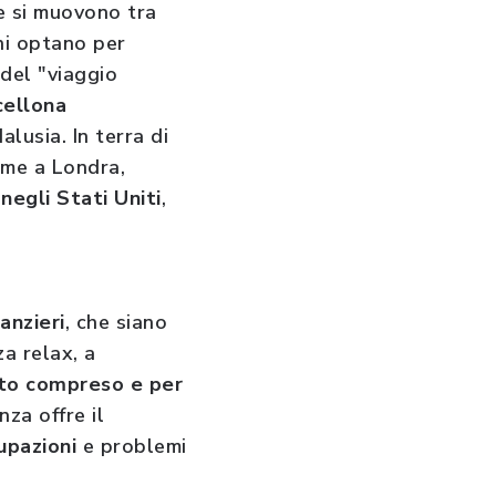
he si muovono tra
oni optano per
 del "viaggio
cellona
alusia. In terra di
ieme a Londra,
 negli Stati Uniti
,
anzieri
, che siano
za relax, a
tto compreso e per
za offre il
cupazioni
e problemi