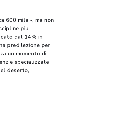
ca 600 mila -, ma non
scipline piu
icato dal 14% in
una predilezione per
anza un momento di
genzie specializzate
nel deserto,