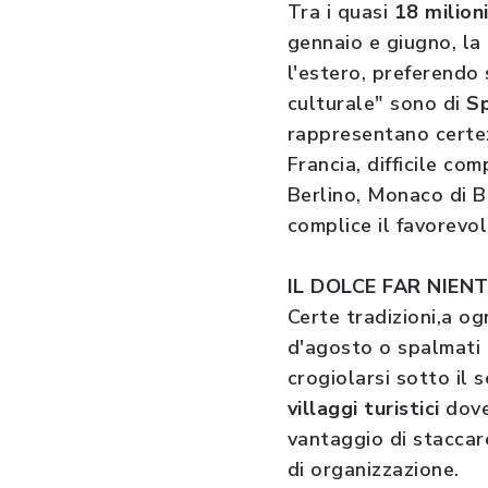
Tra i quasi
18 milion
gennaio e giugno, la 
l'estero, preferendo 
culturale" sono di
Sp
rappresentano certezz
Francia, difficile co
Berlino, Monaco di 
complice il favorevo
IL DOLCE FAR NIEN
Certe tradizioni,a o
d'agosto o spalmati i
crogiolarsi sotto il 
villaggi turistici
dove
vantaggio di stacca
di organizzazione.