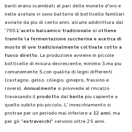
barili erano scambiati al pari delle monete d'oro e
nelle acetaie vi sono batterie di botticelle familiari
avviate da piu di cento anni, alcune addirittura dal
'700.
L'aceto balsamico tradizionale si ottiene
tramite la fermentazione zuccherina e acetica di
mosto di uve tradizionalmente coltivate cotto a
fuoco diretto
. La produzione avviene in piccole
botticelle di misura decrescente, minimo 3,ma piu
comunemente 5,con qualita di legni differenti
(castagno, gelso, ciliegio, ginepro, frassino e
rovere).
Annualmente
si provvede al rincalzo
travasando il
prodotto
dal
barile
piu capiente a
quello subito piu piccolo. L' invecchiamento si
protrae per un periodo mai inferiore a
12
anni
, ma
per gli "
extravecchi
" servono oltre 25 anni.