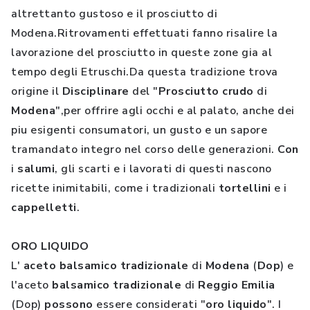
altrettanto gustoso e il prosciutto di
Modena.Ritrovamenti effettuati fanno risalire la
lavorazione del prosciutto in queste zone gia al
tempo degli Etruschi.Da questa tradizione trova
origine il
Disciplinare
del "
Prosciutto
crudo
di
Modena
",per offrire agli occhi e al palato, anche dei
piu esigenti consumatori, un gusto e un sapore
tramandato integro nel corso delle generazioni.
Con
i
salumi
, gli scarti e i lavorati di questi nascono
ricette inimitabili, come i tradizionali
tortellini
e i
cappelletti
.
ORO LIQUIDO
L'
aceto
balsamico
tradizionale
di
Modena
(
Dop
) e
l'aceto
balsamico
tradizionale
di
Reggio
Emilia
(Dop)
possono
essere considerati "
oro
liquido
". I