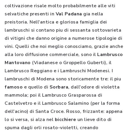
coltivazione risale molto probabilmente alle viti
selvatiche presenti in
Val
Padana
gia nella
preistoria. Nell'antica e gloriosa famiglia dei
lambruschi si contano piu di sessanta sottovarieta
di vitigni che danno origine a numerose tipologie di
vini. Quelli che noi meglio conosciamo, grazie anche
alla loro diffusione commerciale, sono il
Lambrusco
Mantovano
(Viadanese o Groppello Guberti), il
Lambrusco Reggiano e i Lambruschi Modenesi. I
lambruschi di Modena sono storicamente tre: il piu
famoso
e quello di
Sorbara
, dall'odore di violetta
mammola; poi il Lambrusco Grasparossa di
Castelvetro e il Lambrusco Salamino (per la forma
dell'acino) di Santa Croce. Rosso, frizzante: appena
lo si versa, si alza nel
bicchiere
un lieve dito di
spuma dagli orli rosato-violetti, creando