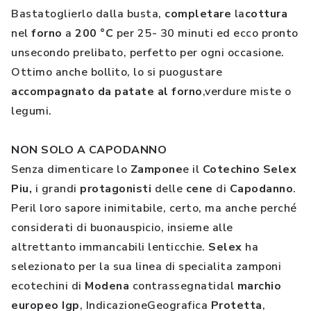
Bastatoglierlo dalla busta,
completare
la
cottura
nel
forno
a
200
°C
per 25- 30 minuti ed ecco pronto
unsecondo prelibato, perfetto per ogni occasione.
Ottimo anche bollito, lo si puogustare
accompagnato da patate al forno
,verdure miste o
legumi.
NON SOLO A CAPODANNO
Senza dimenticare lo
Zampone
e il
Cotechino Selex
Piu,
i grandi
protagonisti
delle
cene
di
Capodanno
.
Peril loro sapore inimitabile, certo, ma anche perché
considerati di buonauspicio, insieme alle
altrettanto immancabili lenticchie.
Selex
ha
selezionato per la sua linea di specialita zamponi
ecotechini di
Modena
contrassegnatidal
marchio
europeo Igp
, IndicazioneGeografica
Protetta
,