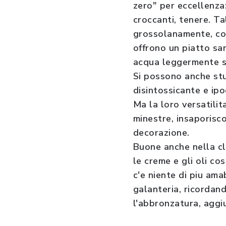
zero" per eccellenza
croccanti, tenere. T
grossolanamente, con
offrono un piatto san
acqua leggermente sa
Si possono anche stu
disintossicante e ipoc
Ma la loro versatilit
minestre, insaporisco
decorazione.
Buone anche nella cl
le creme e gli oli co
c'e niente di piu am
galanteria, ricordand
l'abbronzatura, aggi