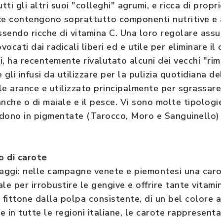
tti gli altri suoi "colleghi" agrumi, e ricca di prop
ce contengono soprattutto componenti nutritive e a
essendo ricche di vitamina C. Una loro regolare ass
vocati dai radicali liberi ed e utile per eliminare il
i, ha recentemente rivalutato alcuni dei vecchi "ri
gli infusi da utilizzare per la pulizia quotidiana del
lle arance e utilizzato principalmente per sgrassar
nche o di maiale e il pesce. Vi sono molte tipologie
vidono in pigmentate (Tarocco, Moro e Sanguinello)
o di carote
taggi: nelle campagne venete e piemontesi una caro
ale per irrobustire le gengive e offrire tante vitamin
 fittone dalla polpa consistente, di un bel colore a
se in tutte le regioni italiane, le carote rappresen