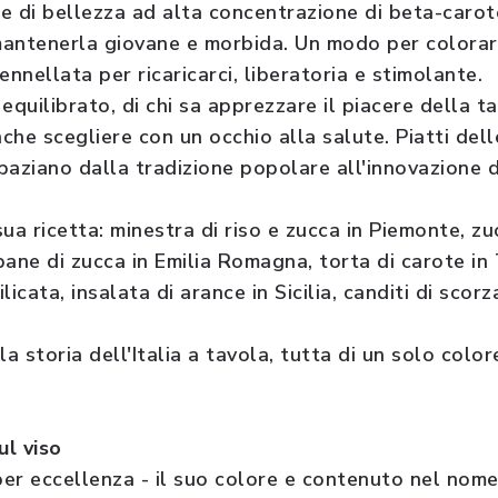
 e di bellezza ad alta concentrazione di beta-carot
 mantenerla giovane e morbida. Un modo per colorar
pennellata per ricaricarci, liberatoria e stimolante.
 equilibrato, di chi sa apprezzare il piacere della t
nche scegliere con un occhio alla salute. Piatti del
paziano dalla tradizione popolare all'innovazione d
ua ricetta: minestra di riso e zucca in Piemonte, zucc
pane di zucca in Emilia Romagna, torta di carote in 
icata, insalata di arance in Sicilia, canditi di scorz
la storia dell'Italia a tavola, tutta di un solo colo
ul viso
er eccellenza - il suo colore e contenuto nel nome