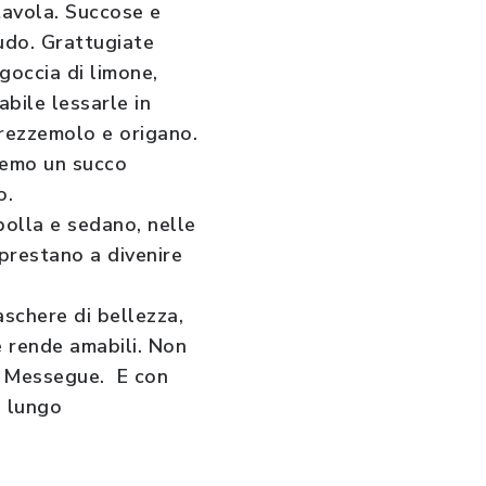
tavola. Succose e
udo. Grattugiate
goccia di limone,
abile lessarle in
rezzemolo e origano.
vremo un succo
o.
ipolla e sedano, nelle
 prestano a divenire
aschere di bellezza,
é rende amabili. Non
ce Messegue. E con
a lungo