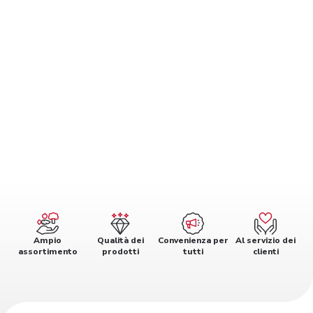
Ampio
Qualità dei
Convenienza per
Al servizio dei
assortimento
prodotti
tutti
clienti