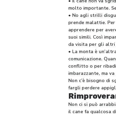
• Il cane non va sgri
molto importante. Se
• No agli strilli disg
prende malattie. Per
apprendere per avere
suoi simili. Così imp
da visita per gli altri
• La monta è un’altr
comunicazione. Quand
conflitto o per ribad
imbarazzante, ma va 
Non c’è bisogno di s
fargli perdere appigl
Rimproverar
Non ci si può arrabb
il cane fa qualcosa d