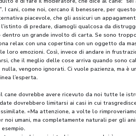
ulto è di fare il moderatore, che dice al cane: “sei
”. I cani, come noi, cercano il benessere, per quest
alternativa piacevole, che gli assicuri un appagame
 l’istinto di predare, diamogli qualcosa da distrug
o dentro un grande involto di carta. Se sono troppo
na relax con una copertina con un oggetto da mas
e loro emozioni. Così, invece di andare in frustraz
si, che il meglio delle cose arriva quando sono cal
 nulla, vengono ignorati. Ci vuole pazienza, ma è u
inea l’esperta.
il cane dovrebbe avere ricevuto da noi tutte le istr
idate dovrebbero limitarsi ai casi in cui trasgredis
ssimilate. «Ma attenzione, a volte lo rimproveriamo
r noi umani, ma completamente naturali per gli anim
e esempio.