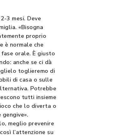
 2-3 mesi. Deve
miglia. «Bisogna
antemente proprio
he è normale che
 fase orale. È giusto
ndo: anche se ci dà
 glielo toglieremo di
bili di casa o sulle
’alternativa. Potrebbe
rescono tutti insieme
gioco che lo diverta o
e gengive».
llo, meglio prevenire
così l’attenzione su