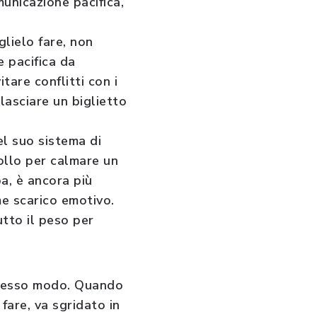
municazione pacifica,
rglielo fare, non
e pacifica da
are conflitti con i
lasciare un biglietto
el suo sistema di
rollo per calmare un
ba, è ancora più
e scarico emotivo.
tto il peso per
 stesso modo. Quando
fare, va sgridato in