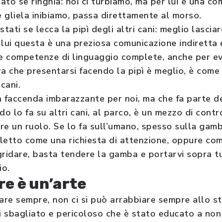
dato se ringhia: noi ci turbiamo, ma per lui è una co
 gliela inibiamo, passa direttamente al morso.
ustati se lecca la pipì degli altri cani: meglio lascia
 lui questa è una preziosa comunicazione indiretta 
 competenze di linguaggio complete, anche per evit
ara che presentarsi facendo la pipì è meglio, è come 
 cani.
a faccenda imbarazzante per noi, ma che fa parte d
o lo fa su altri cani, al parco, è un mezzo di cont
ire un ruolo. Se lo fa sull’umano, spesso sulla gam
letto come una richiesta di attenzione, oppure com
gridare, basta tendere la gamba e portarvi sopra tu
io.
e è un’arte
iare sempre, non ci si può arrabbiare sempre allo
i sbagliato e pericoloso che è stato educato a non 