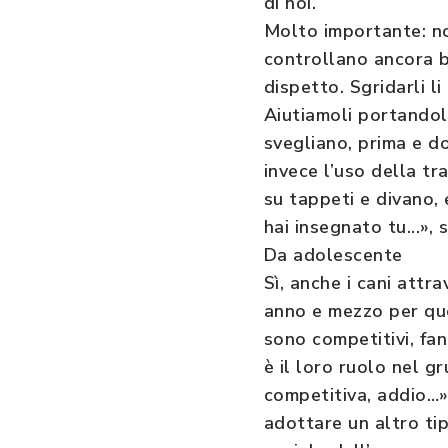
di noi.
Molto importante: no 
controllano ancora be
dispetto. Sgridarli 
Aiutiamoli portandoli
svegliano, prima e 
invece l’uso della tr
su tappeti e divano,
hai insegnato tu...», 
Da adolescente
Sì, anche i cani attr
anno e mezzo per que
sono competitivi, fan
è il loro ruolo nel 
competitiva, addio…»,
adottare un altro tip