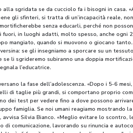
alla sgridata se da cucciolo fa i bisogni in casa. «
ne gli sfinteri, si tratta di un’incapacità reale, no
li mortificherebbe senza educarli, perché non posso
 fuori, in luoghi adatti, molto spesso, anche ogni 2
dopo mangiato, quando si muovono o giocano tanto.
aversina: se gli insegniamo a sporcare su un tessut
 e se li sgrideremo subiranno una doppia mortificaz
segnala l’educatrice.
aversano la fase dell’adolescenza. «Dopo i 5-6 mesi,
lli di taglie più grandi, si comportano proprio com
no dei test per vedere fino a dove possono arrivare
gruppo famiglia. Se noi umani reagiamo mostrando la
 avvisa Silvia Bianco. «Meglio evitare lo scontro, l
o di comunicazione, lavorando su rinuncia e autocon