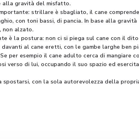
alla gravità del misfatto.
importante: strillare è sbagliato, il cane comprend
inghio, con toni bassi, di pancia. In base alla gravi
, non alzato.
e è la postura: non ci si piega sul cane con il dito
e davanti al cane eretti, con le gambe larghe ben pi
 Se per esempio il cane adulto cerca di mangiare c
osi verso di lui, occupando il suo spazio ed eserci
 a spostarsi, con la sola autorevolezza della propri