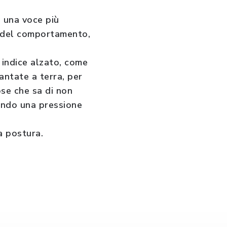
e una voce più
tà del comportamento,
 indice alzato, come
antate a terra, per
ose che sa di non
tando una pressione
a postura.