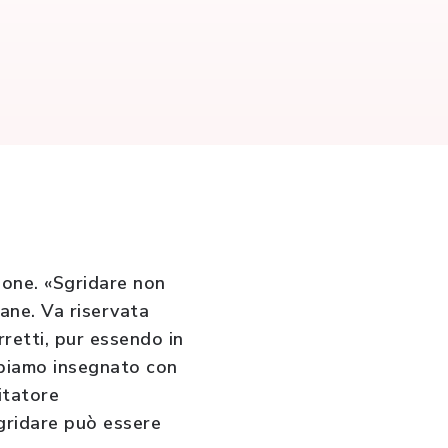
ione. «Sgridare non
ane. Va riservata
rretti, pur essendo in
abbiamo insegnato con
itatore
gridare può essere