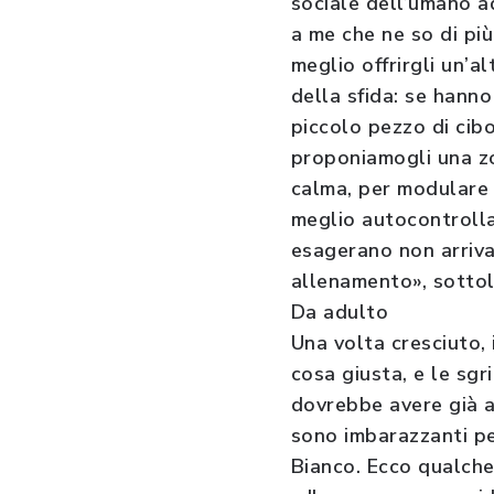
sociale dell’umano ad
a me che ne so di più
meglio offrirgli un’
della sfida: se hanno
piccolo pezzo di cib
proponiamogli una zo
calma, per modulare l
meglio autocontrollar
esagerano non arriva
allenamento», sottol
Da adulto
Una volta cresciuto, 
cosa giusta, e le sgr
dovrebbe avere già a
sono imbarazzanti pe
Bianco. Ecco qualch