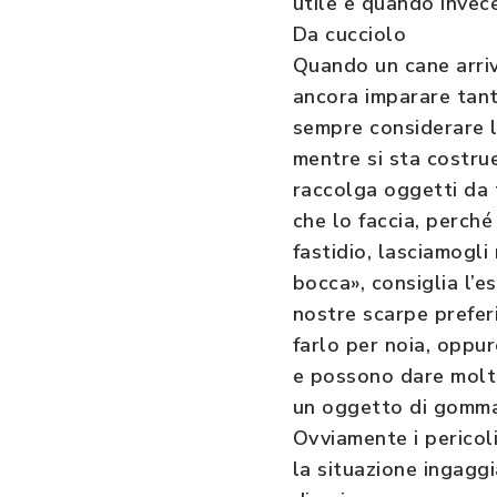
utile e quando invec
Da cucciolo
Quando un cane arriva
ancora imparare tante
sempre considerare l
mentre si sta costru
raccolga oggetti da t
che lo faccia, perch
fastidio, lasciamogli
bocca», consiglia l’e
nostre scarpe preferi
farlo per noia, oppur
e possono dare molto 
un oggetto di gomma 
Ovviamente i pericoli
la situazione ingaggi