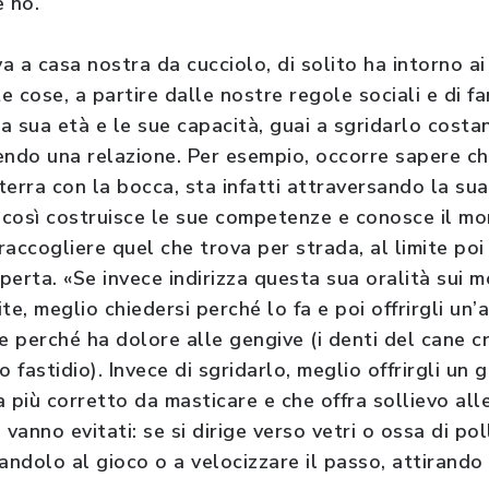
e no.
 a casa nostra da cucciolo, di solito ha intorno ai
 cose, a partire dalle nostre regole sociali e di fa
a sua età e le sue capacità, guai a sgridarlo cost
endo una relazione. Per esempio, occorre sapere c
erra con la bocca, sta infatti attraversando la sua
é così costruisce le sue competenze e conosce il mo
 raccogliere quel che trova per strada, al limite poi
sperta. «Se invece indirizza questa sua oralità sui mo
te, meglio chiedersi perché lo fa e poi offrirgli un
e perché ha dolore alle gengive (i denti del cane c
fastidio). Invece di sgridarlo, meglio offrirgli un 
più corretto da masticare e che offra sollievo all
 vanno evitati: se si dirige verso vetri o ossa di po
andolo al gioco o a velocizzare il passo, attirando 