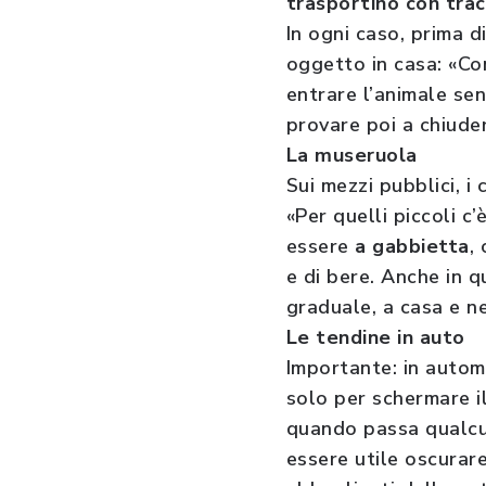
trasportino con trac
In ogni caso, prima d
oggetto in casa: «Con
entrare l’animale sen
provare poi a chiuder
La museruola
Sui mezzi pubblici, 
«Per quelli piccoli 
essere
a gabbietta
,
e di bere. Anche in q
graduale, a casa e nel
Le tendine in auto
Importante: in automo
solo per schermare il
quando passa qualcun
essere utile oscurare 