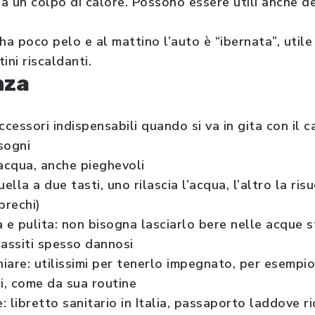
chia un colpo di calore. Possono essere utili anche d
e ha poco pelo e al mattino l’auto è “ibernata”, util
ini riscaldanti.
nza
ccessori indispensabili quando si va in gita con il c
isogni
 acqua, anche pieghevoli
ella a due tasti, uno rilascia l’acqua, l’altro la ris
prechi)
 e pulita: non bisogna lasciarlo bere nelle acque s
arassiti spesso dannosi
iare: utilissimi per tenerlo impegnato, per esempio
ni, come da sua routine
 libretto sanitario in Italia, passaporto laddove ri