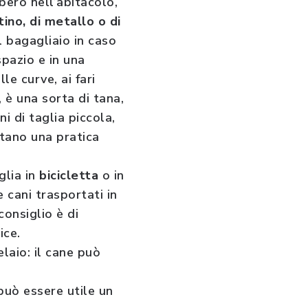
bero nell’abitacolo,
ino, di metallo o di
el bagagliaio in caso
spazio e in una
le curve, ai fari
, è una sorta di tana,
i di taglia piccola,
tano una pratica
glia in
bicicletta
o in
 cani trasportati in
consiglio è di
ice.
elaio: il cane può
 può essere utile un