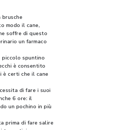
a brusche
to modo il cane,
ane soffre di questo
erinario un farmaco
n piccolo spuntino
ecchi è consentito
 è certi che il cane
essita di fare i suoi
che 6 ore: il
ndo un pochino in più
a prima di fare salire