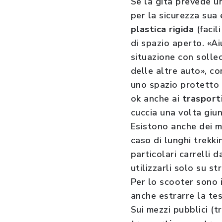
Se la gita prevede un
per la sicurezza sua 
plastica rigida
(facil
di spazio aperto. «A
situazione con sollec
delle altre auto», con
uno spazio protetto t
ok anche ai
trasport
cuccia una volta giun
Esistono anche dei mo
caso di lunghi trekki
particolari carrelli 
utilizzarli solo su st
Per lo scooter sono
anche estrarre la tes
Sui mezzi pubblici (t