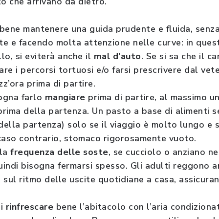
o che arrivano da dietro.
è bene mantenere una guida prudente e fluida, senz
ate e facendo molta attenzione nelle curve: in ques
lo, si eviterà anche il
mal d’auto
. Se si sa che il c
are i percorsi tortuosi e/o farsi prescrivere dal vet
z’ora prima di partire.
ogna farlo
mangiare
prima di partire, al massimo u
rima della partenza. Un pasto a base di alimenti s
della partenza) solo se il viaggio è molto lungo e si
n caso contrario, stomaco rigorosamente vuoto.
 la
frequenza delle soste
, se cucciolo o anziano nec
uindi bisogna fermarsi spesso. Gli adulti reggono an
i sul ritmo delle uscite quotidiane a casa, assicura
di
rinfrescare
bene l’abitacolo con l’aria condizionat