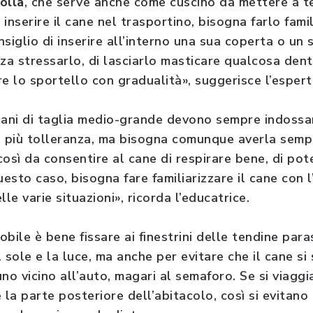
olla
, che serve anche come cuscino da mettere a te
i inserire il cane nel trasportino, bisogna farlo fam
siglio di inserire all’interno una sua coperta o un s
za stressarlo, di lasciarlo masticare qualcosa dentr
e lo sportello con gradualità», suggerisce l’espert
i cani di taglia medio-grande devono sempre indossa
c’è più tolleranza, ma bisogna comunque averla sem
 così da consentire al cane di respirare bene, di pot
uesto caso, bisogna fare familiarizzare il cane con
le varie situazioni», ricorda l’educatrice.
bile è bene fissare ai finestrini delle tendine par
 sole e la luce, ma anche per evitare che il cane si
o vicino all’auto, magari al semaforo. Se si viaggi
la parte posteriore dell’abitacolo, così si evitano i 