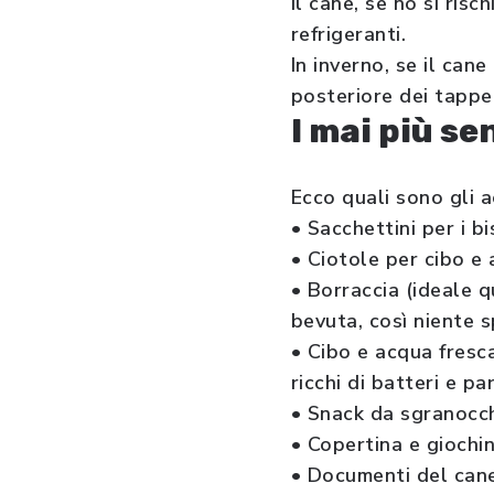
il cane, se no si ris
refrigeranti.
In inverno, se il can
posteriore dei tappet
I mai più se
Ecco quali sono gli a
• Sacchettini per i b
• Ciotole per cibo e
• Borraccia (ideale qu
bevuta, così niente s
• Cibo e acqua fresca
ricchi di batteri e p
• Snack da sgranocch
• Copertina e giochi
• Documenti del cane: