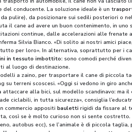
 trasporto in automobile, il cane non va lasciato li
e del conducente. La soluzione ideale è un t
rasport
i da pulire), da posizionare sui sedili posteriori o n
iuta il cane ad avere un buon contenimento, in uno 
itazioni continue, dalle accelerazioni alle frenate al
ferma Silvia Bianco. «Di solito ai nostri amici piace
utto per loro». In alternativa, soprattutto per i can
ini in tessuto imbottito
: sono comodi perché diven
ti al luogo di destinazione.
delli a zaino, per trasportare il cane di piccola ta
ng su terreni scoscesi. «Oggi si vedono in giro anche
da attaccare alla bici, sul modello scandinavo: ma il 
rade ciclabili, in tutta sicurezza», consiglia l’educatr
 in commercio appositi
bauletti
rigidi da fissare al t
ta, così se è molto curioso non si sente costretto.
reno, autobus ecc), se l’animale è di piccola taglia,