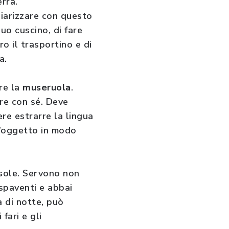
rra.
iliarizzare con questo
uo cuscino, di fare
o il trasportino e di
a.
re la
museruola
.
pre con sé. Deve
ere estrarre la lingua
 l’oggetto in modo
asole. Servono non
 spaventi e abbai
a di notte, può
fari e gli