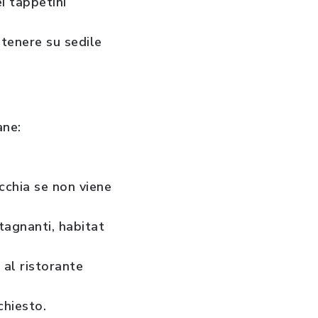
ei tappetini
e tenere su sedile
ane:
ucchia se non viene
tagnanti, habitat
 al ristorante
chiesto.