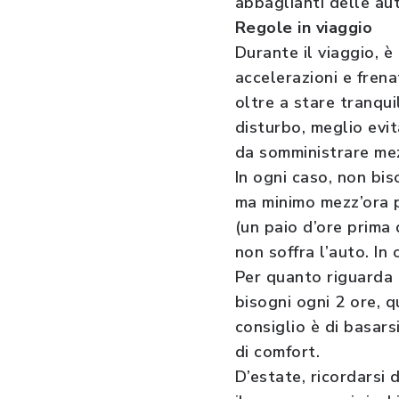
abbaglianti delle aut
Regole in viaggio
Durante il viaggio, 
accelerazioni e fren
oltre a stare tranquil
disturbo, meglio evit
da somministrare mez
In ogni caso, non bis
ma minimo mezz’ora p
(un paio d’ore prima 
non soffra l’auto. I
Per quanto riguarda
bisogni ogni 2 ore, q
consiglio è di basars
di comfort.
D’estate, ricordarsi 